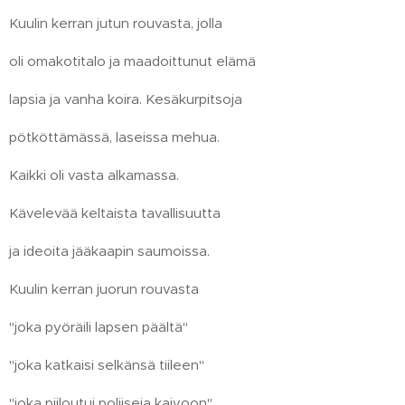
Kuulin kerran jutun rouvasta, jolla
oli omakotitalo ja maadoittunut elämä
lapsia ja vanha koira. Kesäkurpitsoja
pötköttämässä, laseissa mehua.
Kaikki oli vasta alkamassa.
Kävelevää keltaista tavallisuutta
ja ideoita jääkaapin saumoissa.
Kuulin kerran juorun rouvasta
"joka pyöräili lapsen päältä"
"joka katkaisi selkänsä tiileen"
"joka piiloutui poliiseja kaivoon" ,