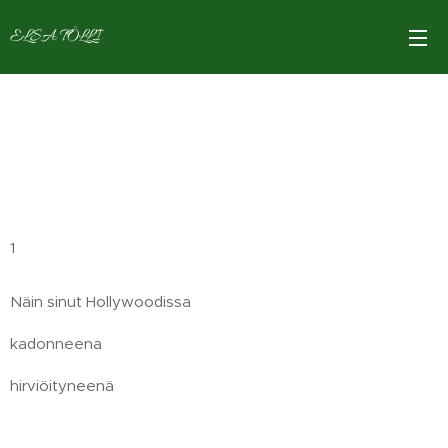
ELSA TÖLLI
1
Näin sinut Hollywoodissa
kadonneena
hirviöityneenä