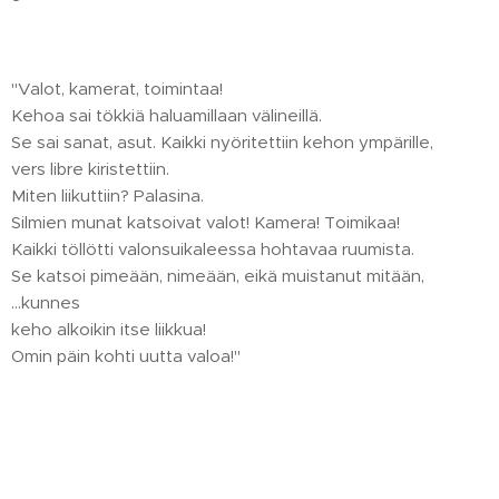
"Valot, kamerat, toimintaa!
Kehoa sai tökkiä haluamillaan välineillä.
Se sai sanat, asut. Kaikki nyöritettiin kehon ympärille,
vers libre kiristettiin.
Miten liikuttiin? Palasina.
Silmien munat katsoivat valot! Kamera! Toimikaa!
Kaikki töllötti valonsuikaleessa hohtavaa ruumista.
Se katsoi pimeään, nimeään, eikä muistanut mitään,
...kunnes
keho alkoikin itse liikkua!
Omin päin kohti uutta valoa!"