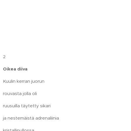
2
Oikea diiva
Kuulin kerran juorun
rouvasta jolla oli
ruusuilla täytetty sikari
ja nestemäistä adrenaliinia
kristallipullossa.