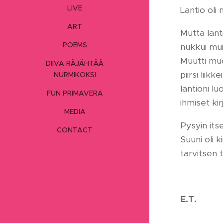
LIVE
Lantio oli 
ART
Mutta lanti
POEMS
nukkui mui
Muutti muo
DIIVA RÄJÄHTÄÄ
piirsi liik
NURMIKOKSI
lantioni lu
FUN PRIMAVERA
ihmiset kirj
MEDIA
Pysyin it
CONTACT
Suuni oli k
tarvitsen 
E.T.