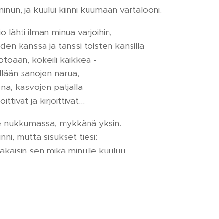
minun, ja kuului kiinni kuumaan vartalooni.
o lähti ilman minua varjoihin,
den kanssa ja tanssi toisten kansilla
toaan, kokeili kaikkea -
keillään sanojen narua,
ona, kasvojen patjalla
oittivat ja kirjoittivat...
se nukkumassa, mykkänä yksin.
iinni, mutta sisukset tiesi:
takaisin sen mikä minulle kuuluu.