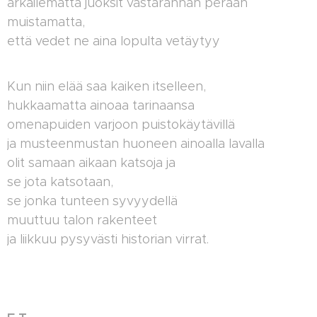
arkailematta juoksit vastarannan perään
muistamatta,
että vedet ne aina lopulta vetäytyy
Kun niin elää saa kaiken itselleen,
hukkaamatta ainoaa tarinaansa
omenapuiden varjoon puistokäytävillä
ja musteenmustan huoneen ainoalla lavalla
olit samaan aikaan katsoja ja
se jota katsotaan,
se jonka tunteen syvyydellä
muuttuu talon rakenteet
ja liikkuu pysyvästi historian virrat.