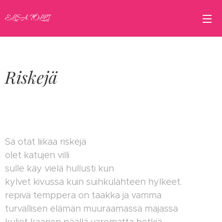
ELSA TÖLLI
Riskejä
Sä otat liikaa riskejä
olet katujen villi
sulle käy vielä hullusti kun
kylvet kivussa kuin suihkulähteen hylkeet.
repivä temppera on taakka ja vamma
turvallisen elämän muuraamassa majassa