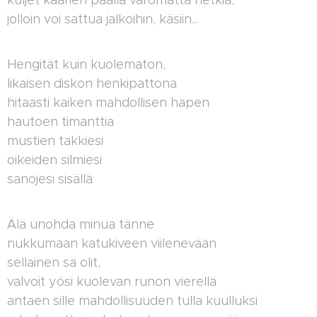
kuljet kaarien päällä varomatta hetkiä,
jolloin voi sattua jalkoihin, käsiin...
Hengität kuin kuolematon,
likaisen diskon henkipattona
hitaasti kaiken mahdollisen hapen
hautoen timanttia
mustien takkiesi
oikeiden silmiesi
sanojesi sisällä
Älä unohda minua tänne
nukkumaan katukiveen viilenevään
sellainen sä olit,
valvoit yösi kuolevan runon vierellä
antaen sille mahdollisuuden tulla kuulluksi